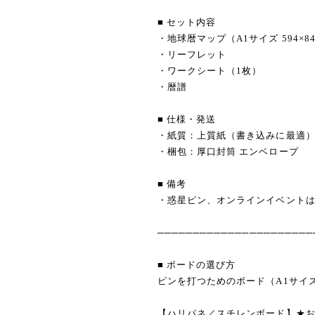
■ セット内容
・地球暦マップ（A1サイズ 594×8
・リーフレット
・ワークシート（1枚）
・暦譜
■ 仕様・発送
・紙質：上質紙（書き込みに最適
・梱包：厚口封筒 エンベロープ
■ 備考
・惑星ピン、オンラインイベント
──────────────────────
■ ボードの選び方
ピンを打つためのボード（A1サイズ 
【ハリパネ／スチレンボード】★