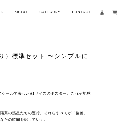
ME
ABOUT
CATEGORY
CONTACT
つ折り）標準セット 〜シンプルに
のスケールで表したA1サイズのポスター。これぞ地球
太陽系の惑星たちの運行。それらすべてが「位置」
あなたの時間を記していく。