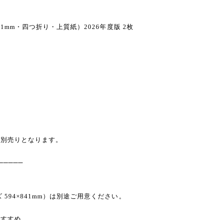
41mm・四つ折り・上質紙）2026年度版 2枚
）
は別売りとなります。
─────
594×841mm）は別途ご用意ください。
おすすめ